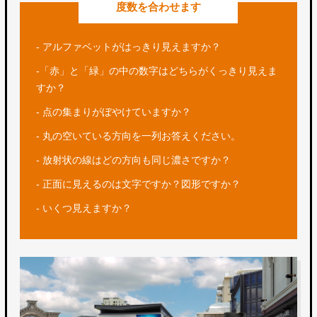
度数を合わせます
- アルファベットがはっきり見えますか？
-「赤」と「緑」の中の数字はどちらがくっきり見えま
すか？
- 点の集まりがぼやけていますか？
- 丸の空いている方向を一列お答えください。
- 放射状の線はどの方向も同じ濃さですか？
- 正面に見えるのは文字ですか？図形ですか？
- いくつ見えますか？