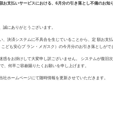
額お⽀払いサービスにおける、6⽉分の引き落とし不備のお知
、誠にありがとうございます。
い、決済システムに不具合を⽣じていることから、定 額お⽀
ス・こども安⼼プ ラン・メガスク）の今⽉分のお引き落としがで
迷惑をお掛けして⼤変申し訳ございません。 システムが復旧
ので、何卒ご容赦賜りたくお願いを申し上げます。
当社ホームページにて随時情報を更新させていただきます。